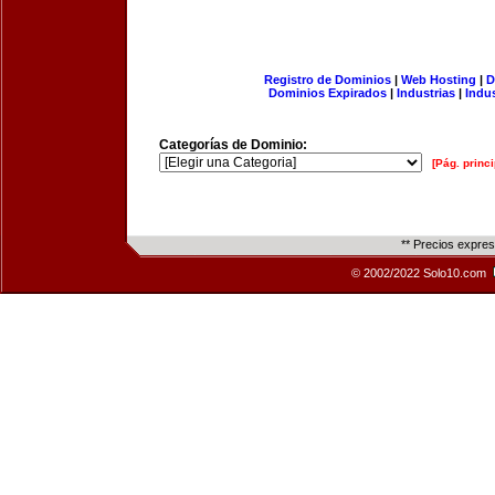
Registro de Dominios
|
Web Hosting
|
D
Dominios Expirados
|
Industrias
|
Indu
Categorías de Dominio:
[Pág. princi
** Precios expre
© 2002/2022 Solo10.com