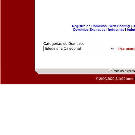
Registro de Dominios
|
Web Hosting
|
D
Dominios Expirados
|
Industrias
|
Indu
Categorías de Dominio:
[Pág. princi
** Precios expre
© 2002/2022 Solo10.com