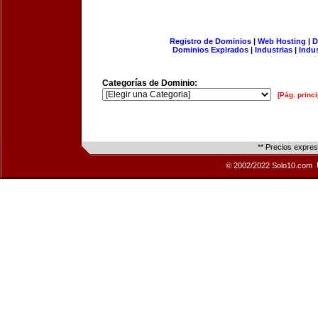
Registro de Dominios
|
Web Hosting
|
D
Dominios Expirados
|
Industrias
|
Indu
Categorías de Dominio:
[Pág. princi
** Precios expre
© 2002/2022 Solo10.com