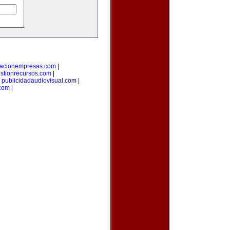
macionempresas.com
|
stionrecursos.com
|
|
publicidadaudiovisual.com
|
.com
|