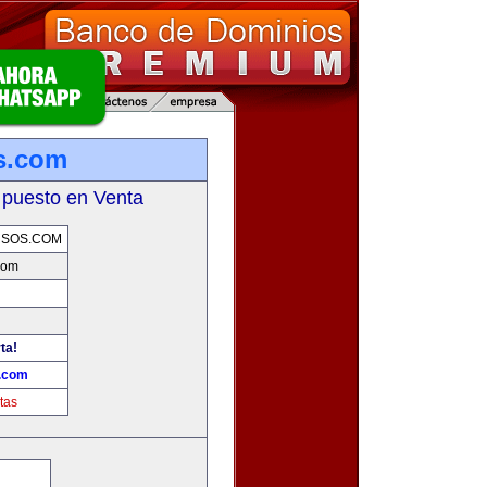
s.com
 puesto en Venta
RSOS.COM
com
ta!
s.com
tas