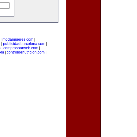
|
modamujeres.com
|
m
|
publicidadbarcelona.com
|
m
|
comprasporweb.com
|
com
|
controldenutricion.com
|