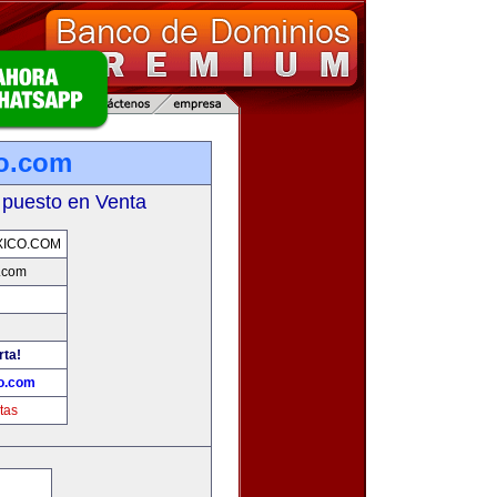
o.com
 puesto en Venta
ICO.COM
.com
rta!
o.com
tas