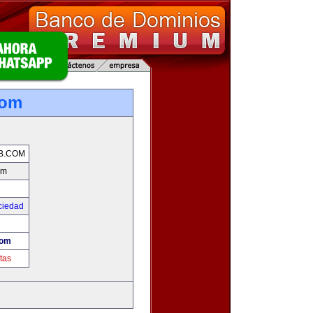
com
B.COM
om
ciedad
com
tas