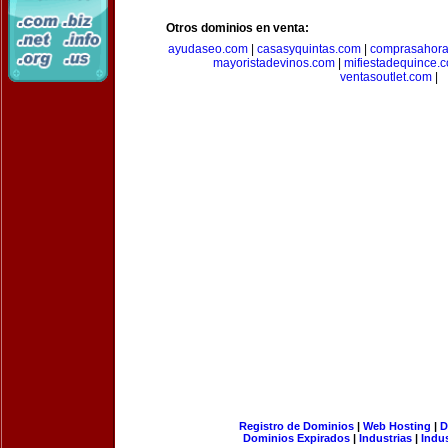
Otros dominios en venta:
ayudaseo.com
|
casasyquintas.com
|
comprasahor
mayoristadevinos.com
|
mifiestadequince.
ventasoutlet.com
|
Registro de Dominios
|
Web Hosting
|
D
Dominios Expirados
|
Industrias
|
Indu