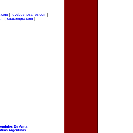
a.com
|
ilovebuenosaires.com
|
com
|
suacompra.com
|
ominios En Venta
strias Argentinas