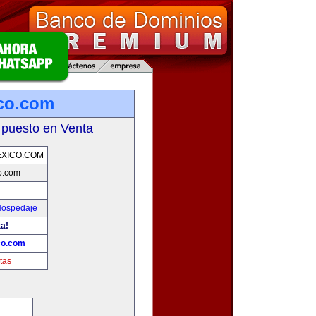
co.com
 puesto en Venta
XICO.COM
o.com
Hospedaje
ta!
co.com
tas