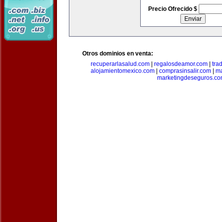
Precio Ofrecido $
Otros dominios en venta:
recuperarlasalud.com
|
regalosdeamor.com
|
tra
alojamientomexico.com
|
comprasinsalir.com
|
ma
marketingdeseguros.c