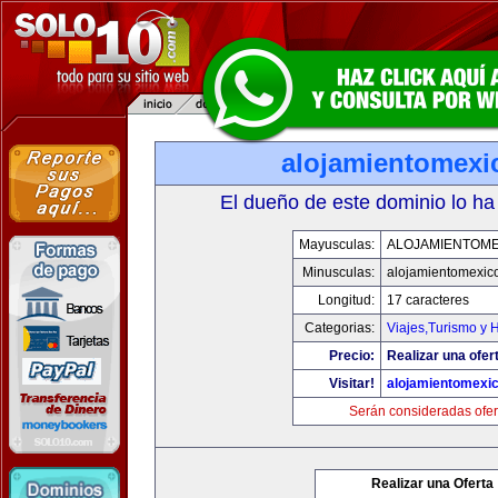
alojamientomexi
El dueño de este dominio lo ha
Mayusculas:
ALOJAMIENTOME
Minusculas:
alojamientomexic
Longitud:
17 caracteres
Categorias:
Viajes,Turismo y 
Precio:
Realizar una ofer
Visitar!
alojamientomexi
Serán consideradas ofer
Realizar una Oferta