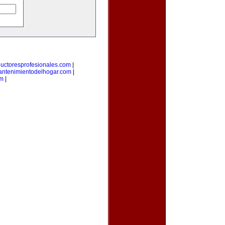
ductoresprofesionales.com
|
ntenimientodelhogar.com
|
om
|