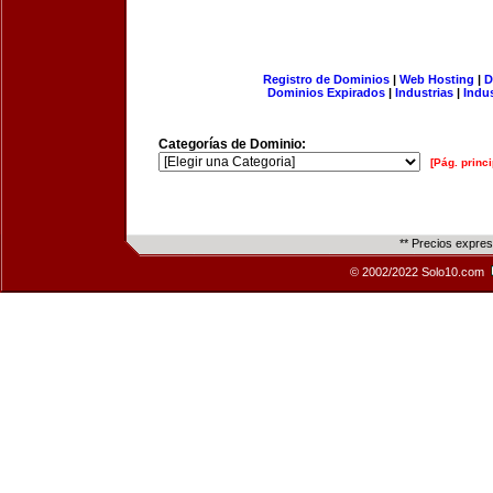
Registro de Dominios
|
Web Hosting
|
D
Dominios Expirados
|
Industrias
|
Indu
Categorías de Dominio:
[Pág. princi
** Precios expre
© 2002/2022 Solo10.com