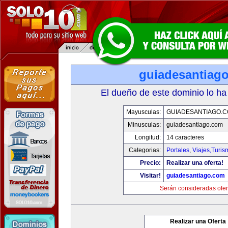
guiadesantiag
El dueño de este dominio lo ha
Mayusculas:
GUIADESANTIAGO.
Minusculas:
guiadesantiago.com
Longitud:
14 caracteres
Categorias:
Portales
,
Viajes,Turi
Precio:
Realizar una oferta!
Visitar!
guiadesantiago.com
Serán consideradas ofer
Realizar una Oferta