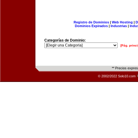
Registro de Dominios
|
Web Hosting
|
D
Dominios Expirados
|
Industrias
|
Indu
Categorías de Dominio:
[Pág. princi
** Precios expre
© 2002/2022 Solo10.com