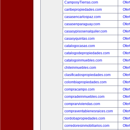
CamposyTierras.com
Ofer
caribepropiedades.com
Ofer
casasencarlospaz.com
Ofer
casasenparaguay.com
Ofer
casasypisosenalquiler.com
Ofer
casasyquintas.com
Ofer
catalogocasas.com
Ofer
catalogodepropiedades.com
Ofer
catalogoinmuebles.com
Ofer
chileinmuebles.com
Ofer
clasificadospropiedades.com
Ofer
colombiapropiedades.com
Ofer
compracampo.com
Ofer
compradeinmuebles.com
Ofer
comprarviviendas.com
Ofer
compraventabienesraices.com
Ofer
cordobapropiedades.com
Ofer
corredoresinmobiliarios.com
Ofer