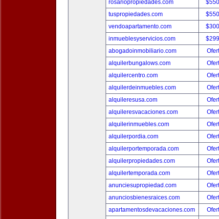
rosariopropiedades.com
$550
tuspropiedades.com
$550
vendoapartamento.com
$300
inmueblesyservicios.com
$299
abogadoinmobiliario.com
Ofer
alquilerbungalows.com
Ofer
alquilercentro.com
Ofer
alquilerdeinmuebles.com
Ofer
alquileresusa.com
Ofer
alquileresvacaciones.com
Ofer
alquilerinmuebles.com
Ofer
alquilerpordia.com
Ofer
alquilerportemporada.com
Ofer
alquilerpropiedades.com
Ofer
alquilertemporada.com
Ofer
anunciesupropiedad.com
Ofer
anunciosbienesraices.com
Ofer
apartamentosdevacaciones.com
Ofer