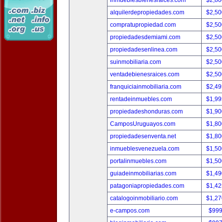
inmueblesbienesraices.com
$2,80
alquilerdepropiedades.com
$2,50
compratupropiedad.com
$2,50
propiedadesdemiami.com
$2,50
propiedadesenlinea.com
$2,50
suinmobiliaria.com
$2,50
ventadebienesraices.com
$2,50
franquiciainmobiliaria.com
$2,49
rentadeinmuebles.com
$1,99
propiedadeshonduras.com
$1,90
CamposUruguayos.com
$1,80
propiedadesenventa.net
$1,80
inmueblesvenezuela.com
$1,50
portalinmuebles.com
$1,50
guiadeinmobiliarias.com
$1,49
patagoniapropiedades.com
$1,42
catalogoinmobiliario.com
$1,27
e-campos.com
$999