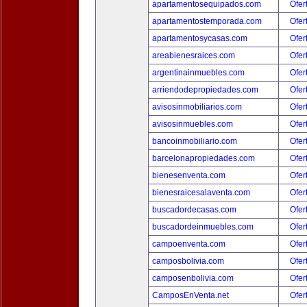
apartamentosequipados.com
Ofer
apartamentostemporada.com
Ofer
apartamentosycasas.com
Ofer
areabienesraices.com
Ofer
argentinainmuebles.com
Ofer
arriendodepropiedades.com
Ofer
avisosinmobiliarios.com
Ofer
avisosinmuebles.com
Ofer
bancoinmobiliario.com
Ofer
barcelonapropiedades.com
Ofer
bienesenventa.com
Ofer
bienesraicesalaventa.com
Ofer
buscadordecasas.com
Ofer
buscadordeinmuebles.com
Ofer
campoenventa.com
Ofer
camposbolivia.com
Ofer
camposenbolivia.com
Ofer
CamposEnVenta.net
Ofer