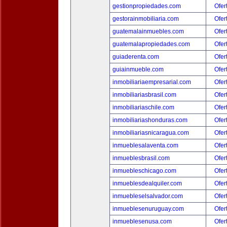
gestionpropiedades.com
Ofer
gestorainmobiliaria.com
Ofer
guatemalainmuebles.com
Ofer
guatemalapropiedades.com
Ofer
guiaderenta.com
Ofer
guiainmueble.com
Ofer
inmobiliariaempresarial.com
Ofer
inmobiliariasbrasil.com
Ofer
inmobiliariaschile.com
Ofer
inmobiliariashonduras.com
Ofer
inmobiliariasnicaragua.com
Ofer
inmueblesalaventa.com
Ofer
inmueblesbrasil.com
Ofer
inmuebleschicago.com
Ofer
inmueblesdealquiler.com
Ofer
inmuebleselsalvador.com
Ofer
inmueblesenuruguay.com
Ofer
inmueblesenusa.com
Ofer