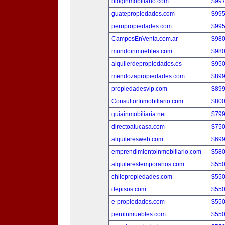
bloginmobiliario.com
$997
guatepropiedades.com
$995
perupropiedades.com
$995
CamposEnVenta.com.ar
$980
mundoinmuebles.com
$980
alquilerdepropiedades.es
$950
mendozapropiedades.com
$899
propiedadesvip.com
$899
ConsultorInmobiliario.com
$800
guiainmobiliaria.net
$799
directoatucasa.com
$750
alquileresweb.com
$699
emprendimientoinmobiliario.com
$580
alquilerestemporarios.com
$550
chilepropiedades.com
$550
depisos.com
$550
e-propiedades.com
$550
peruinmuebles.com
$550