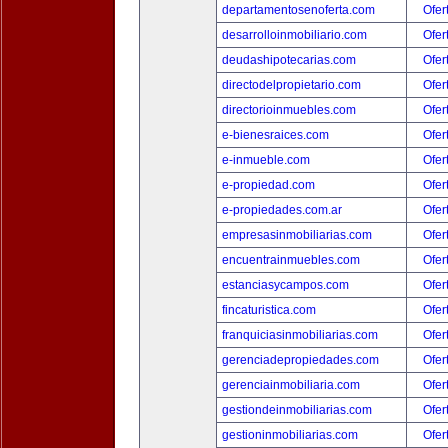
departamentosenoferta.com
Ofer
desarrolloinmobiliario.com
Ofer
deudashipotecarias.com
Ofer
directodelpropietario.com
Ofer
directorioinmuebles.com
Ofer
e-bienesraices.com
Ofer
e-inmueble.com
Ofer
e-propiedad.com
Ofer
e-propiedades.com.ar
Ofer
empresasinmobiliarias.com
Ofer
encuentrainmuebles.com
Ofer
estanciasycampos.com
Ofer
fincaturistica.com
Ofer
franquiciasinmobiliarias.com
Ofer
gerenciadepropiedades.com
Ofer
gerenciainmobiliaria.com
Ofer
gestiondeinmobiliarias.com
Ofer
gestioninmobiliarias.com
Ofer