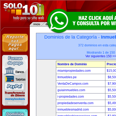
Dominios de la Categoría -
Inmueb
372 dominios en esta categ
Mostrando 1 de 150
Ver siguientes 150 >>
Nombre de Dominio
Preci
miamipropiedades.com
$15,0
Inmuebles.pe
$8,50
VentaDeCampos.com
$7,90
guiainmuebles.com
$5,50
i-propiedades.com
$5,50
propiedadesenventa.com
$5,49
inmueblesmadrid.com
$5,00