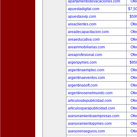
apartamentodevacaciones.com
Ofer
apuestadigital.com
$7,5
apuestasvip.com
$59
areaclientes.com
Ofer
areadecapacitacion.com
Ofer
areaeducativa.com
Ofer
areainmobiliarias.com
Ofer
areaprofesional.com
Ofer
argenpymes.com
$95
argentinaempleo.com
Ofer
argentinaeventos.com
Ofer
argentinasoft.com
Ofer
argentinosenelmundo.com
Ofer
articulosdepublicidad.com
Ofer
articulosparapublicidad.com
Ofer
asesoramientoaempresas.com
Ofer
asesoramientopymes.com
Ofer
asesorenseguros.com
Ofer