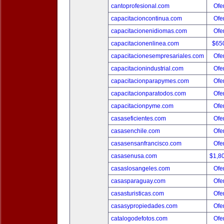
cantoprofesional.com
Ofer
capacitacioncontinua.com
Ofer
capacitacionenidiomas.com
Ofer
capacitacionenlinea.com
$65
capacitacionesempresariales.com
Ofer
capacitacionindustrial.com
Ofer
capacitacionparapymes.com
Ofer
capacitacionparatodos.com
Ofer
capacitacionpyme.com
Ofer
casaseficientes.com
Ofer
casasenchile.com
Ofer
casasensanfrancisco.com
Ofer
casasenusa.com
$1,8
casaslosangeles.com
Ofer
casasparaguay.com
Ofer
casasturisticas.com
Ofer
casasypropiedades.com
Ofer
catalogodefotos.com
Ofer