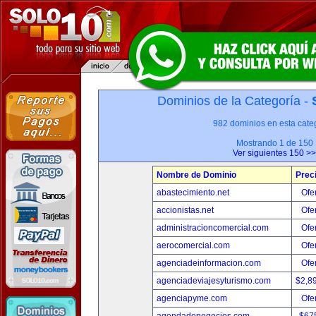
Dominios de la Categoría -
982 dominios en esta categ
Mostrando 1 de 150
Ver siguientes 150 >>
Nombre de Dominio
Prec
abastecimiento.net
Ofer
accionistas.net
Ofer
administracioncomercial.com
Ofer
aerocomercial.com
Ofer
agenciadeinformacion.com
Ofer
agenciadeviajesyturismo.com
$2,8
agenciapyme.com
Ofer