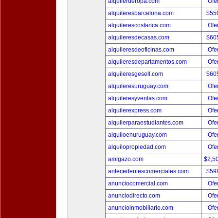
alquilerderopa.com
Ofer
alquileresbarcelona.com
$55
alquilerescostarica.com
Ofer
alquileresdecasas.com
$60
alquileresdeoficinas.com
Ofer
alquileresdepartamentos.com
Ofer
alquileresgesell.com
$60
alquileresuruguay.com
Ofer
alquileresyventas.com
Ofer
alquilerexpress.com
Ofer
alquilerparaestudiantes.com
Ofer
alquiloenuruguay.com
Ofer
alquilopropiedad.com
Ofer
amigazo.com
$2,5
antecedentescomerciales.com
$59
anunciocomercial.com
Ofer
anunciodirecto.com
Ofer
anuncioinmobiliario.com
Ofer