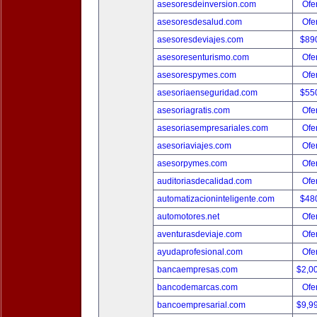
asesoresdeinversion.com
Ofer
asesoresdesalud.com
Ofer
asesoresdeviajes.com
$89
asesoresenturismo.com
Ofer
asesorespymes.com
Ofer
asesoriaenseguridad.com
$55
asesoriagratis.com
Ofer
asesoriasempresariales.com
Ofer
asesoriaviajes.com
Ofer
asesorpymes.com
Ofer
auditoriasdecalidad.com
Ofer
automatizacioninteligente.com
$48
automotores.net
Ofer
aventurasdeviaje.com
Ofer
ayudaprofesional.com
Ofer
bancaempresas.com
$2,0
bancodemarcas.com
Ofer
bancoempresarial.com
$9,9