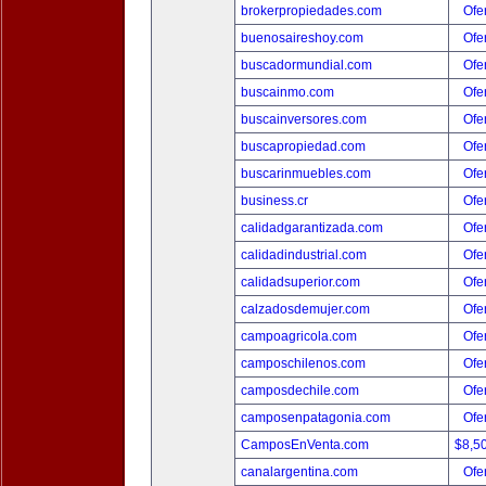
brokerpropiedades.com
Ofer
buenosaireshoy.com
Ofer
buscadormundial.com
Ofer
buscainmo.com
Ofer
buscainversores.com
Ofer
buscapropiedad.com
Ofer
buscarinmuebles.com
Ofer
business.cr
Ofer
calidadgarantizada.com
Ofer
calidadindustrial.com
Ofer
calidadsuperior.com
Ofer
calzadosdemujer.com
Ofer
campoagricola.com
Ofer
camposchilenos.com
Ofer
camposdechile.com
Ofer
camposenpatagonia.com
Ofer
CamposEnVenta.com
$8,5
canalargentina.com
Ofer