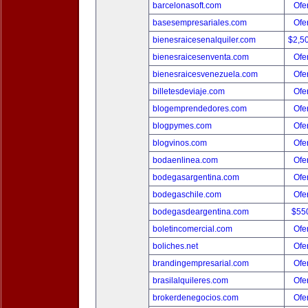
barcelonasoft.com
Ofer
basesempresariales.com
Ofer
bienesraicesenalquiler.com
$2,5
bienesraicesenventa.com
Ofer
bienesraicesvenezuela.com
Ofer
billetesdeviaje.com
Ofer
blogemprendedores.com
Ofer
blogpymes.com
Ofer
blogvinos.com
Ofer
bodaenlinea.com
Ofer
bodegasargentina.com
Ofer
bodegaschile.com
Ofer
bodegasdeargentina.com
$55
boletincomercial.com
Ofer
boliches.net
Ofer
brandingempresarial.com
Ofer
brasilalquileres.com
Ofer
brokerdenegocios.com
Ofer