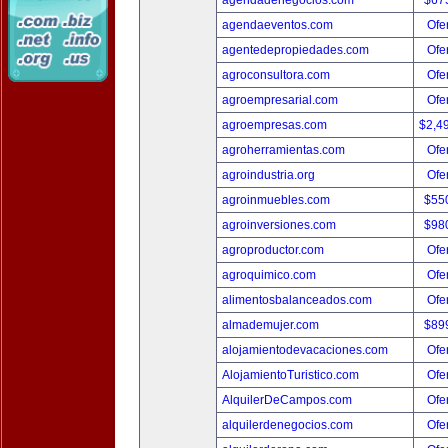
agendadenegocios.com
$67
agendaeventos.com
Ofer
agentedepropiedades.com
Ofer
agroconsultora.com
Ofer
agroempresarial.com
Ofer
agroempresas.com
$2,4
agroherramientas.com
Ofer
agroindustria.org
Ofer
agroinmuebles.com
$55
agroinversiones.com
$98
agroproductor.com
Ofer
agroquimico.com
Ofer
alimentosbalanceados.com
Ofer
almademujer.com
$89
alojamientodevacaciones.com
Ofer
AlojamientoTuristico.com
Ofer
AlquilerDeCampos.com
Ofer
alquilerdenegocios.com
Ofer